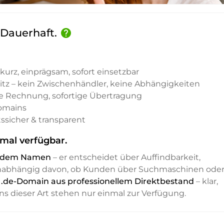
. Dauerhaft.
help
kurz, einprägsam, sofort einsetzbar
sitz – kein Zwischenhändler, keine Abhängigkeiten
e Rechnung, sofortige Übertragung
Domains
ssicher & transparent
mal verfügbar.
it dem Namen
– er entscheidet über Auffindbarkeit,
unabhängig davon, ob Kunden über Suchmaschinen ode
e .de-Domain aus professionellem Direktbestand
– klar,
ns dieser Art stehen nur einmal zur Verfügung.