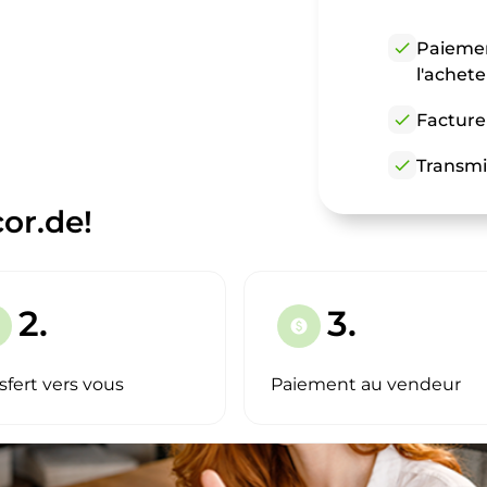
check
Paiemen
l'achet
check
Facture
check
Transmi
or.de!
2.
3.
paid
sfert vers vous
Paiement au vendeur