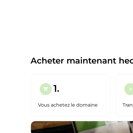
Acheter maintenant hec
1.
shopping_cart
arrow_forward
Vous achetez le domaine
Tran